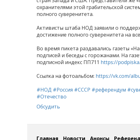
стран Запада и США. Представители же 
охранителями этой грабительской систе
полного суверенитета.
Активисты штаба НОД заявили о поддерж
достижение полного суверенитета на вс
Во время пикета раздавались газеты «На
подписей и беседы с горожанами. На газ
подписной индекс ПП711
https://podpisk
Ссылка на фотоальбом:
https://vk.com/al
#НОД
#Россия
#СССР
#референдум
#сув
#Отечество
Обсудить
Главная
Новости
Анонсы
Референ