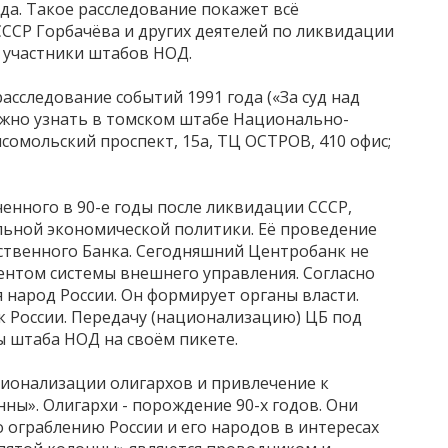
да. Такое расследование покажет всё
ССР Горбачёва и других деятелей по ликвидации
ы участники штабов НОД.
асследование событий 1991 года («За суд над
ожно узнать в томском штабе Национально-
омольский проспект, 15а, ТЦ ОСТРОВ, 410 офис;
енного в 90-е годы после ликвидации СССР,
льной экономической политики. Её проведение
арственного Банка. Сегодняшний Центробанк не
ментом системы внешнего управления. Согласно
 народ России. Он формирует органы власти.
к России. Передачу (национализацию) ЦБ под
 штаба НОД на своём пикете.
ионализации олигархов и привлечение к
ны». Олигархи - порождение 90-х годов. Они
 ограблению России и его народов в интересах