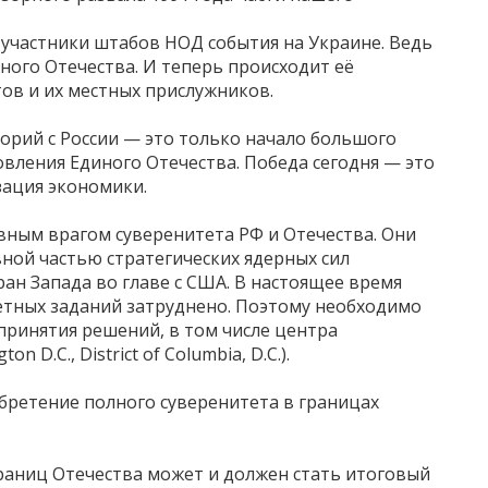
участники штабов НОД события на Украине. Ведь
диного Отечества. И теперь происходит её
ов и их местных прислужников.
рий с России — это только начало большого
овления Единого Отечества. Победа сегодня — это
зация экономики.
авным врагом суверенитета РФ и Отечества. Они
вной частью стратегических ядерных сил
ан Запада во главе с США. В настоящее время
лётных заданий затруднено. Поэтому необходимо
принятия решений, в том числе центра
D.C., District of Columbia, D.C.).
бретение полного суверенитета в границах
раниц Отечества может и должен стать итоговый