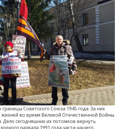
 границы Советского Союза 1945 года. За них
 жизней во время Великой Отечественной Войны.
я. Дело сегодняшних их потомков вернуть
зорного развала 1991 года части нашего