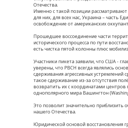
Отечества.
Именно с такой позиции рассматривают 
для них, для всех нас, Украина – часть Е
освобождение от американских оккупант
Прошедшее воссоединение части террито
исторического процесса по пути восстан
есть чистка пятой колонны плюс мобили
Участники пикета заявили, что США - гл
уверены, что РВСН всегда являлись осно
сдерживания агрессивных устремлений ср
такое сдерживание из-за отсутствия по
возвратить их с координатами центров 
однополярного мира Вашингтон (Washington 
Это позволит значительно приблизить о
нашего Отечества.
Юридической основой восстановления г