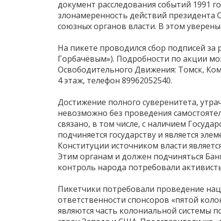
документ расследования событий 1991 го
злонамеренность действий президента С
союзных органов власти. В этом уверен
На пикете проводился сбор подписей за р
Горбачёвым»). Подробности по акции м
Освободительного Движения: Томск, Комс
4 этаж, телефон 89962052540.
Достижение полного суверенитета, утрач
невозможно без проведения самостояте
связано, в том числе, с наличием Госуд
подчиняется государству и является эле
Конституции источником власти является
Этим органам и должен подчиняться Бан
контроль народа потребовали активисты
Пикетчики потребовали проведение нац
ответственности спонсоров «пятой колон
являются часть колониальной системы по