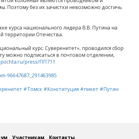
«пятой колонны» являются проводником и
мы. Поэтому без их зачистки невозможно достичь
ке курса национального лидера В.В. Путина на
ей территории Отечества.
циональный курс. Суверенитет», проводился сбор
ету можно подписаться в почтовом отделении,
a.pochta.ru/press/ПП711
bum-96647687_291463985
еренитет
#Томск
#Конституция
#пикет
#Путин
дум
Участникам
Контакты