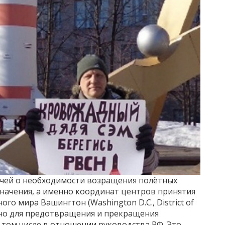
чей о необходимости возращения полётных
значения, а именно координат центров принятия
го мира Вашингтон (Washington D.C., District of
важно для предотвращения и прекращения
 том числе в отношении руководства РФ. Это