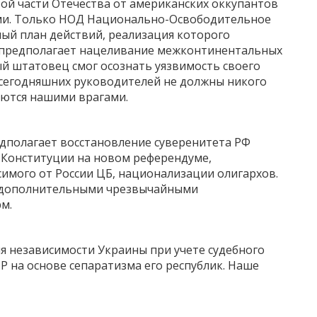
ой части Отечества от американских оккупантов
ми. Только НОД Национально-Освободительное
ный план действий, реализация которого
в предполагает нацеливание межконтинентальных
ый штатовец смог осознать уязвимость своего
сегодняшних руководителей не должны никого
аются нашими врагами.
едполагает восстановление суверенитета РФ
 Конституции на новом референдуме,
симого от России ЦБ, национализации олигархов.
а дополнительными чрезвычайными
м.
я независимости Украины при учете судебного
Р на основе сепаратизма его республик. Наше