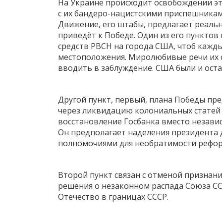
На Украине происходит освобождении эт
с их бандеро-нацистскими приспешника
Движение, его штабы, предлагает реаль
приведёт к Победе. Один из его пункто
средств РВСН на города США, чтоб кажд
местоположения. Миролюбивые речи их 
вводить в заблуждение. США были и ост
Другой пункт, первый, плана Победы пр
через ликвидацию колониальных статей
восстановление Госбанка вместо незави
Он предполагает наделения президент
полномочиями для необратимости рефор
Второй пункт связан с отменой признани
решения о незаконном распада Союза СС
Отечество в границах СССР.