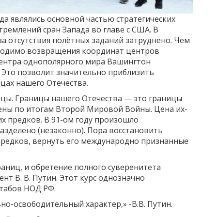
а являлись основной частью стратегических
тремлений сран Запада во главе с США. В
за отсутствия полётных заданий затруднено. Чем
бходимо возвращения координат центров
центра однополярного мира Вашингтон
.C.). Это позволит значительно приблизить
цах нашего Отечества.
ицы. Границы нашего Отечества — это границы
ены по итогам Второй Мировой Войны. Цена их-
х предков. В 91-ом году произошло
азделено (незаконно). Пора восстановить
 предков, вернуть его международно признанные
границ, и обретение полного суверенитета
т В. В. Путин. Этот курс однозначно
табов НОД РФ.
но-освободительный характер,» -В.В. Путин.