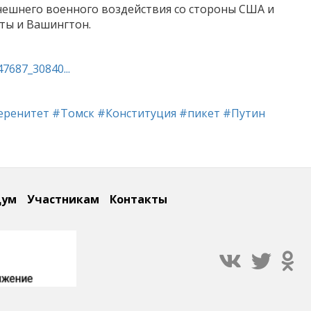
внешнего военного воздействия со стороны США и
аты и Вашингтон.
7687_30840...
еренитет
#Томск
#Конституция
#пикет
#Путин
дум
Участникам
Контакты