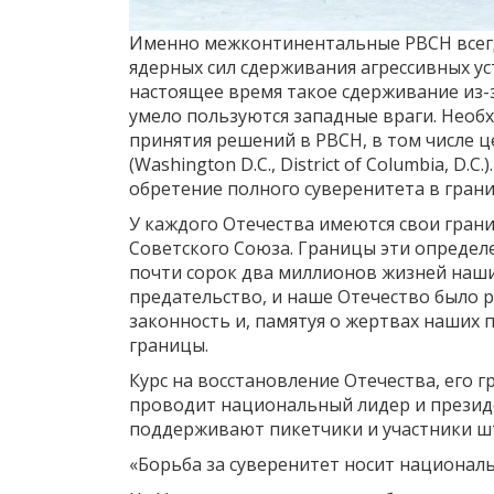
Именно межконтинентальные РВСН всегд
ядерных сил сдерживания агрессивных ус
настоящее время такое сдерживание из-
умело пользуются западные враги. Нео
принятия решений в РВСН, в том числе 
(Washington D.C., District of Columbia, D
обретение полного суверенитета в грани
У каждого Отечества имеются свои гран
Советского Союза. Границы эти определ
почти сорок два миллионов жизней наши
предательство, и наше Отечество было р
законность и, памятуя о жертвах наших
границы.
Курс на восстановление Отечества, его 
проводит национальный лидер и президен
поддерживают пикетчики и участники ш
«Борьба за суверенитет носит националь