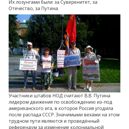
Их лозунгами были: за Суверенитет, за
Отечество, за Путина.
Участники штабов НОД считают В.В. Путина
лидером движения по освобождению из-под
американского ига, в которое Россия угодила
после распада СССР. Значимыми вехами на этом
трудном пути являются и проведённый
референдум за изменение колониальной